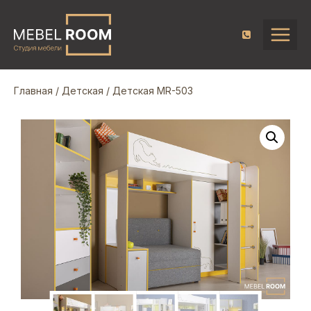
Главная
/
Детская
/ Детская MR-503