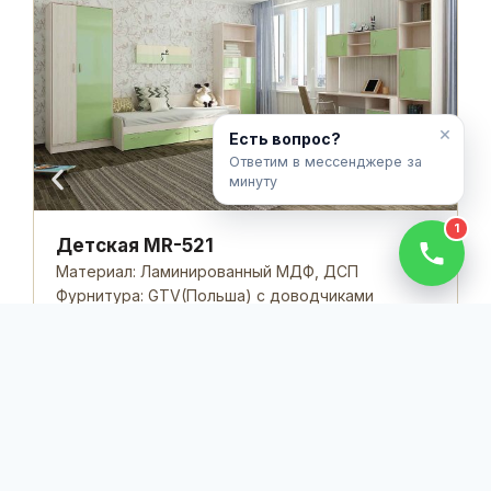
М
Ф
К
С
×
Есть вопрос?
Ответим в мессенджере за
минуту
1
Детская MR-521
Материал: Ламинированный МДФ, ДСП
Фурнитура: GTV(Польша) с доводчиками
Комплектация: Базовая
Срок выполнения: от 10 дней
от
5,000,000
UZS
за пог. м.