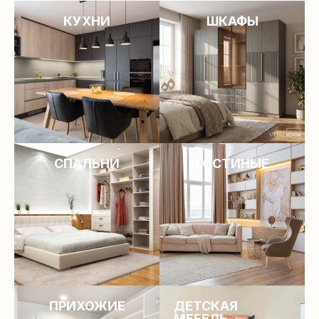
КУХНИ
ШКАФЫ
СПАЛЬНИ
ГОСТИНЫЕ​
ПРИХОЖИЕ
ДЕТСКАЯ
МЕБЕЛЬ​