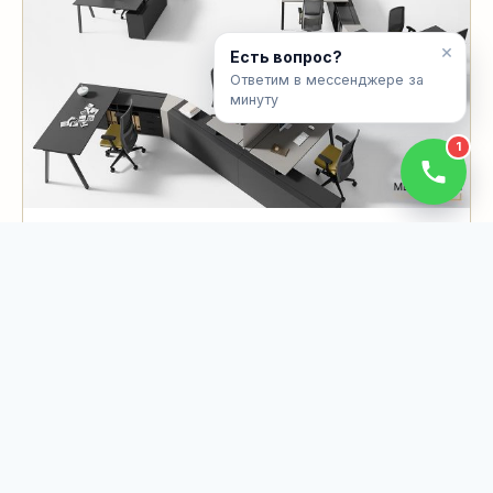
×
Есть вопрос?
Ответим в мессенджере за
минуту
1
Офисная мебель MR-618
В копмлект входит: Стол, тумбочка
Материал: Ламинированный МДФ, ДСП,
металлоконструкция
Фурнитура: GTV(Польша) с доводчиками
Срок выполнения: от 10 дней
от
3,500,000
UZS
за пог. м.