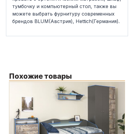
тумбочку и компьютерный стол, также вы
можете выбрать фурнитуру современных
брендов BLUM(Австрия), Hettich(Германия).
Похожие товары
М
Ф
К
С