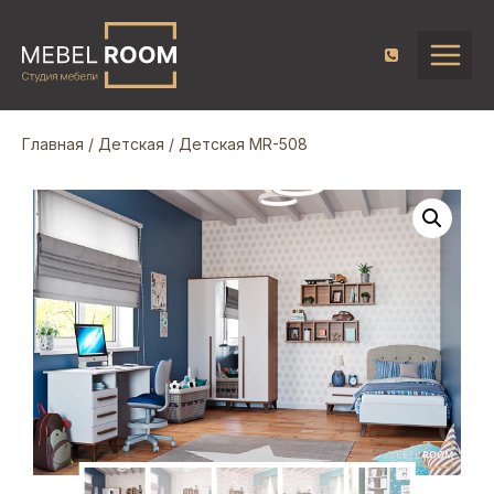
Главная
/
Детская
/ Детская MR-508