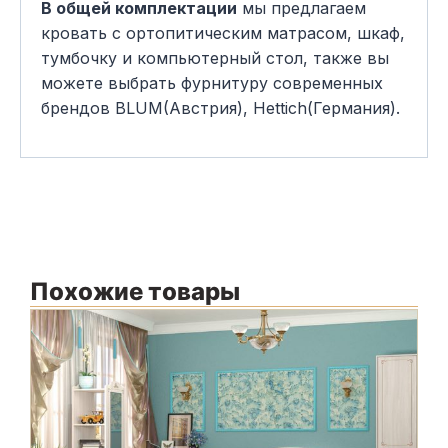
В общей комплектации
мы предлагаем
кровать с ортопитическим матрасом, шкаф,
тумбочку и компьютерный стол, также вы
можете выбрать фурнитуру современных
брендов BLUM(Австрия), Hettich(Германия).
Похожие товары
М
Ф
К