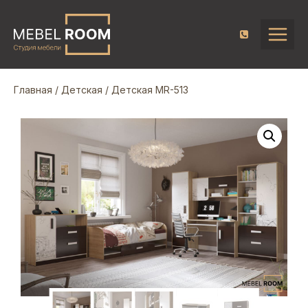
Главная
/
Детская
/ Детская MR-513