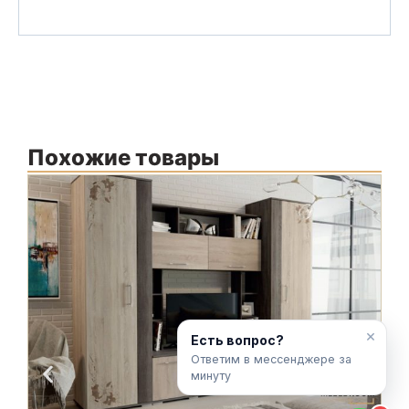
Похожие товары
М
Ф
С
×
Есть вопрос?
Ответим в мессенджере за
минуту