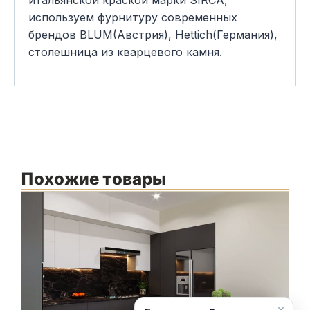
используем фурнитуру современных
брендов BLUM(Австрия), Hettich(Германия),
столешница из кварцевого камня.
Похожие товары
Ф
Ф
С
С
×