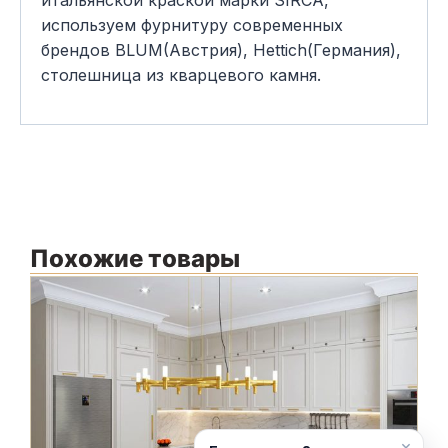
используем фурнитуру современных
брендов BLUM(Австрия), Hettich(Германия),
столешница из кварцевого камня.
Похожие товары
Ф
Ф
С
С
×