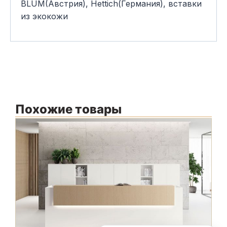
BLUM(Австрия), Hettich(Германия), вставки
из экокожи
Похожие товары
В
М
м
Ф
С