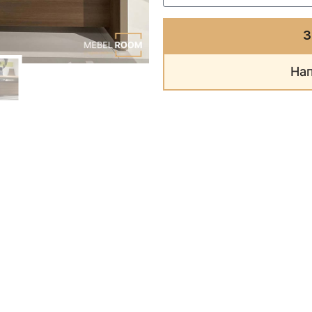
З
Нап