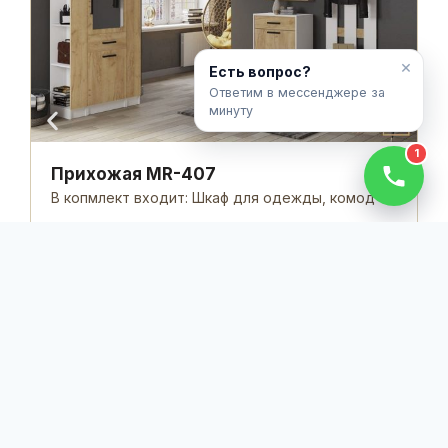
М
Ф
С
×
Есть вопрос?
Ответим в мессенджере за
минуту
1
Прихожая MR-407
В копмлект входит: Шкаф для одежды, комод
Материал: Ламинированный МДФ, ДСП
Фурнитура: GTV(Польша) с доводчиками
Срок выполнения: от 10 дней
от
7,000,000
UZS
за пог. м.
© 2026 Mebelroom.uz - Студия мебели и дизайна на