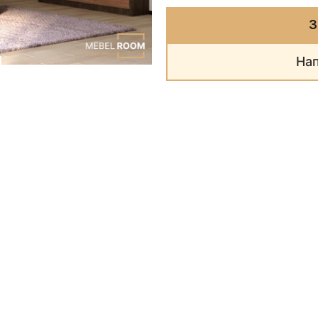
З
Нап