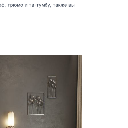
ф, трюмо и тв-тумбу, также вы
Спальни 
Материал: 
Фурнитура: 
Комплектаци
Срок выполн
от
11,000,