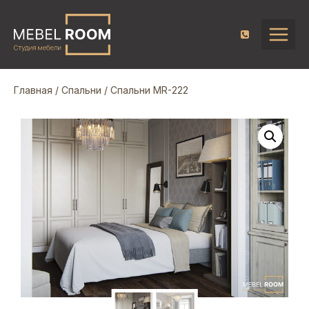
Главная
/
Спальни
/ Спальни MR-222