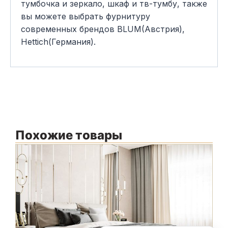
тумбочка и зеркало, шкаф и тв-тумбу, также
вы можете выбрать фурнитуру
современных брендов BLUM(Австрия),
Hettich(Германия).
Похожие товары
М
Ф
К
С