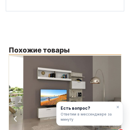
Похожие товары
М
Ф
С
×
Есть вопрос?
Ответим в мессенджере за
минуту