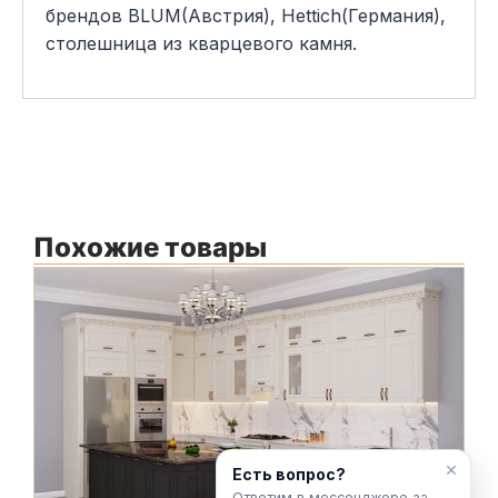
брендов BLUM(Австрия), Hettich(Германия),
столешница из кварцевого камня.
Похожие товары
Ф
Ф
С
С
×
Есть вопрос?
Ответим в мессенджере за