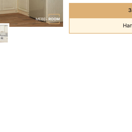
З
Нап