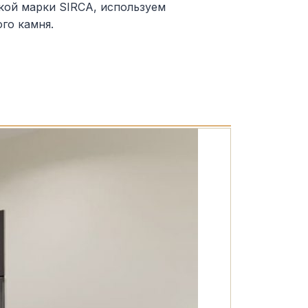
кой марки SIRCA, используем
го камня.
Кухня MR-
Фасады: Кр
Фурнитура: 
Столешница:
Срок выполн