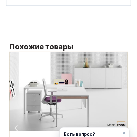
Похожие товары
В
М
Ф
С
×
Есть вопрос?