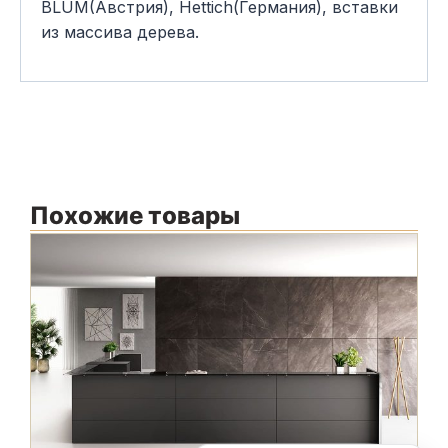
BLUM(Австрия), Hettich(Германия), вставки
из массива дерева.
Похожие товары
В
М
м
Ф
С